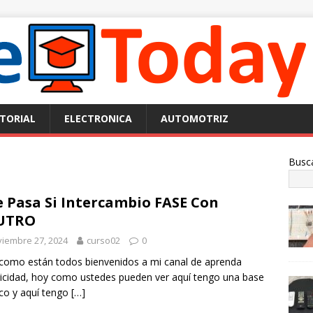
TORIAL
ELECTRONICA
AUTOMOTRIZ
Busc
 Pasa Si Intercambio FASE Con
UTRO
iembre 27, 2024
curso02
0
como están todos bienvenidos a mi canal de aprenda
ricidad, hoy como ustedes pueden ver aquí tengo una base
co y aquí tengo
[…]