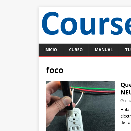
INICIO
CURSO
MANUAL
TU
foco
Que
NE
nov
Hola 
elect
de fo