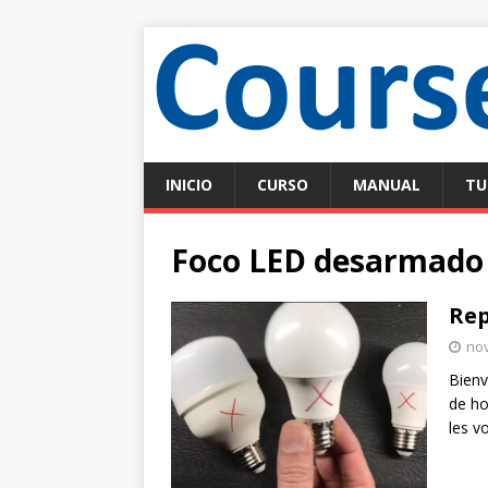
INICIO
CURSO
MANUAL
TU
Foco LED desarmado
Rep
nov
Bienv
de ho
les v